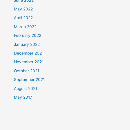
June 2022
May 2022
April 2022
March 2022
February 2022
January 2022
December 2021
November 2021
October 2021
September 2021
August 2021
May 2017