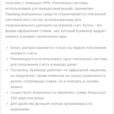
получить с помощью VPN. Платежные системы,
используемые для вывода выигрышей, одинаковы.
Перевод выигранных средств ограничивается платежной
системой или счетом, использованным для
первоначального депозита на игровой счет. Купон – это
форма оформления ставки, чек, который букмекер выдает
клиенту в момент заключения пари.
Бонус распространяется только на первое пополнение
игрового счёта.
Рекомендуется использовать одну платежную систему
для пополнения счета и вывода денег.
Поскольку букмекер работает по оффшорной лицензии,
он предлагает своим клиентам не только возможность
делать спортивные ставки, но и поиграть в онлайн-
казино.
Существует возможность увеличить сумму бонуса до
350 евро или выше.
Для удобства функция поиска организована по
названиям.