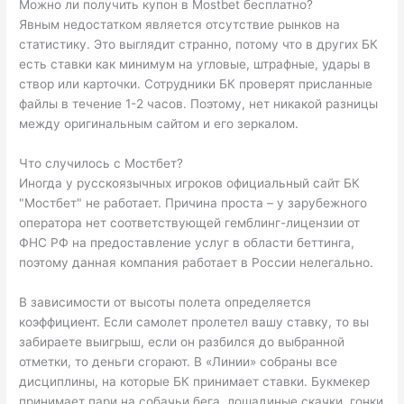
Можно ли получить купон в Mostbet бесплатно?
Явным недостатком является отсутствие рынков на
статистику. Это выглядит странно, потому что в других БК
есть ставки как минимум на угловые, штрафные, удары в
створ или карточки. Сотрудники БК проверят присланные
файлы в течение 1-2 часов. Поэтому, нет никакой разницы
между оригинальным сайтом и его зеркалом.
Что случилось с Мостбет?
Иногда у русскоязычных игроков официальный сайт БК
"Мостбет" не работает. Причина проста – у зарубежного
оператора нет соответствующей гемблинг-лицензии от
ФНС РФ на предоставление услуг в области беттинга,
поэтому данная компания работает в России нелегально.
В зависимости от высоты полета определяется
коэффициент. Если самолет пролетел вашу ставку, то вы
забираете выигрыш, если он разбился до выбранной
отметки, то деньги сгорают. В «Линии» собраны все
дисциплины, на которые БК принимает ставки. Букмекер
принимает пари на собачьи бега, лошадиные скачки, гонки