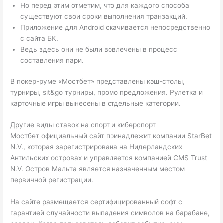
Но перед этим отметим, что для каждого способа
существуют свои сроки выполнения транзакций.
Приложение для Android скачивается непосредственно
с сайта БК.
Ведь здесь они не были вовлечены в процесс
составления пари.
В покер-руме «Мостбет» представлены кэш-столы,
турниры, sit&go турниры, промо предложения. Рулетка и
карточные игры вынесены в отдельные категории.
Другие виды ставок на спорт и киберспорт
Мостбет официальный сайт принадлежит компании StarBet
N.V., которая зарегистрирована на Нидерландских
Антильских островах и управляется компанией CMS Trust
N.V. Остров Мальта является назначенным местом
первичной регистрации.
На сайте размещается сертифицированный софт с
гарантией случайности выпадения символов на барабане,