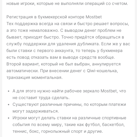
новые игроки, которые не выполняли операций со счетом.
Регистрация в букмекерской конторе Mostbet
Тех поддержка всегда на связи и быстро решает вопросы,
а это тоже немаловажно. С выводом денег проблем не
бывает, приходят быстро. Точно придётся обращаться в
службу поддержки для удаления дубликата. Если же у вас
были ставки с первого аккаунта, то теперь у букмекера
есть повод отказать вам в выводе средств вообще.
Второй вариант, который не был выбран, аннулируется
автоматически. При внесении денег с Qiwi-кошелька,
транзакция моментальная.
А для этого нужно найти рабочее зеркало Mostbet, что
не составит труда сделать.
Существуют различные причины, по которым платежи
могут задерживаться.
Игроки могут делать ставки на различные спортивные
события по всему миру, такие как футбол, баскетбол,
теннис, бокс, горнолыжный спорт и другие.