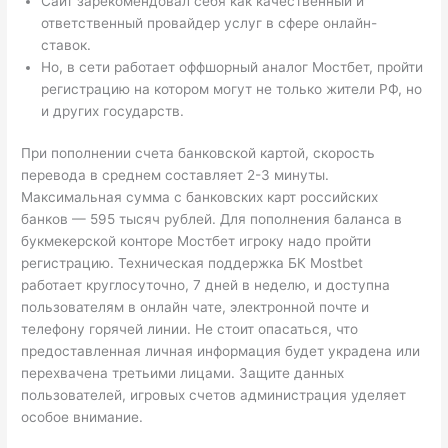
Сайт зарекомендовал себя как качественный и
ответственный провайдер услуг в сфере онлайн-
ставок.
Но, в сети работает оффшорный аналог Мостбет, пройти
регистрацию на котором могут не только жители РФ, но
и других государств.
При пополнении счета банковской картой, скорость
перевода в среднем составляет 2-3 минуты.
Максимальная сумма с банковских карт российских
банков — 595 тысяч рублей. Для пополнения баланса в
букмекерской конторе Мостбет игроку надо пройти
регистрацию. Техническая поддержка БК Mostbet
работает круглосуточно, 7 дней в неделю, и доступна
пользователям в онлайн чате, электронной почте и
телефону горячей линии. Не стоит опасаться, что
предоставленная личная информация будет украдена или
перехвачена третьими лицами. Защите данных
пользователей, игровых счетов администрация уделяет
особое внимание.