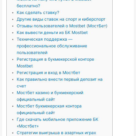
бесплатно?
Как сделать ставку?
Другие виды ставок на спорт и киберспорт
Отзывы пользователей о Mostbet (МостБет)
Как вывести деньги из БК Mostbet
Техническая поддержка —
профессиональное обслуживание
пользователей
Регистрация в букмекерской конторе
Mostbet
Регистрация и вход в Мостбет
Как правильно внести первый депозит на
счет
Мостбет казино и букмекерский
официальный сайт
Мостбет букмекерская контора
официальный сайт
Где скачать мобильное приложение БК
«Мостбет»
Стратегии выигрыша в азартных играх