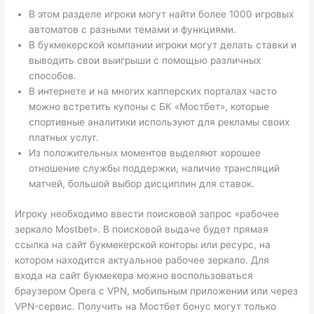
В этом разделе игроки могут найти более 1000 игровых
автоматов с разными темами и функциями.
В букмекерской компании игроки могут делать ставки и
выводить свои выигрыши с помощью различных
способов.
В интернете и на многих капперских порталах часто
можно встретить купоны с БК «Мостбет», которые
спортивные аналитики используют для рекламы своих
платных услуг.
Из положительных моментов выделяют хорошее
отношение службы поддержки, наличие трансляций
матчей, большой выбор дисциплин для ставок.
Игроку необходимо ввести поисковой запрос «рабочее
зеркало Mostbet». В поисковой выдаче будет прямая
ссылка на сайт букмекерской конторы или ресурс, на
котором находится актуальное рабочее зеркало. Для
входа на сайт букмекера можно воспользоваться
браузером Opera с VPN, мобильным приложении или через
VPN-сервис. Получить на Мостбет бонус могут только