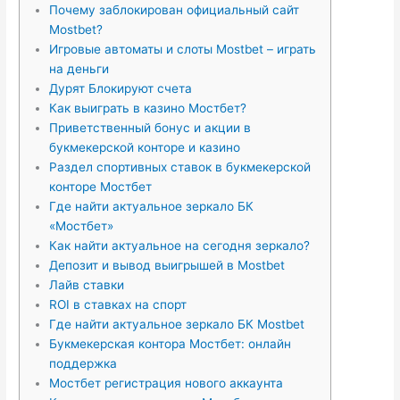
Почему заблокирован официальный сайт
Mostbet?
Игровые автоматы и слоты Mostbet – играть
на деньги
Дурят Блокируют счета
Как выиграть в казино Мостбет?
Приветственный бонус и акции в
букмекерской конторе и казино
Раздел спортивных ставок в букмекерской
конторе Мостбет
Где найти актуальное зеркало БК
«Мостбет»
Как найти актуальное на сегодня зеркало?
Депозит и вывод выигрышей в Mostbet
Лайв ставки
ROI в ставках на спорт
Где найти актуальное зеркало БК Mostbet
Букмекерская контора Мостбет: онлайн
поддержка
Мостбет регистрация нового аккаунта