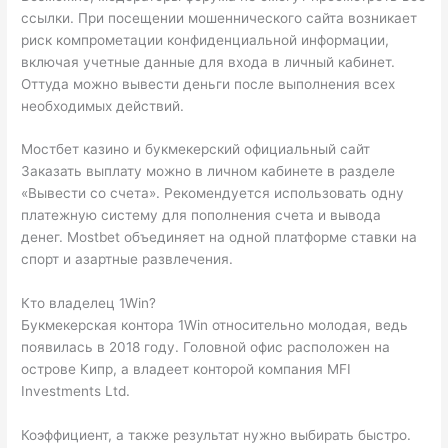
ссылки. При посещении мошеннического сайта возникает
риск компрометации конфиденциальной информации,
включая учетные данные для входа в личный кабинет.
Оттуда можно вывести деньги после выполнения всех
необходимых действий.
Мостбет казино и букмекерский официальный сайт
Заказать выплату можно в личном кабинете в разделе
«Вывести со счета». Рекомендуется использовать одну
платежную систему для пополнения счета и вывода
денег. Mostbet объединяет на одной платформе ставки на
спорт и азартные развлечения.
Кто владелец 1Win?
Букмекерская контора 1Win относительно молодая, ведь
появилась в 2018 году. Головной офис расположен на
острове Кипр, а владеет конторой компания MFI
Investments Ltd.
Коэффициент, а также результат нужно выбирать быстро.