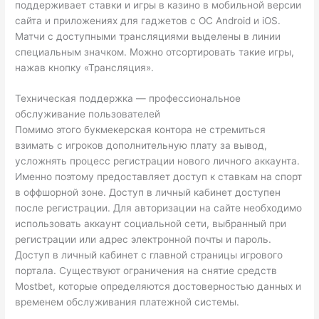
поддерживает ставки и игры в казино в мобильной версии
сайта и приложениях для гаджетов с ОС Android и iOS.
Матчи с доступными трансляциями выделены в линии
специальным значком. Можно отсортировать такие игры,
нажав кнопку «Трансляция».
Техническая поддержка — профессиональное
обслуживание пользователей
Помимо этого букмекерская контора не стремиться
взимать с игроков дополнительную плату за вывод,
усложнять процесс регистрации нового личного аккаунта.
Именно поэтому предоставляет доступ к ставкам на спорт
в оффшорной зоне. Доступ в личный кабинет доступен
после регистрации. Для авторизации на сайте необходимо
использовать аккаунт социальной сети, выбранный при
регистрации или адрес электронной почты и пароль.
Доступ в личный кабинет с главной страницы игрового
портала. Существуют ограничения на снятие средств
Mostbet, которые определяются достоверностью данных и
временем обслуживания платежной системы.