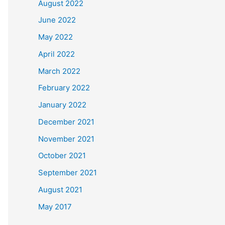
August 2022
June 2022
May 2022
April 2022
March 2022
February 2022
January 2022
December 2021
November 2021
October 2021
September 2021
August 2021
May 2017