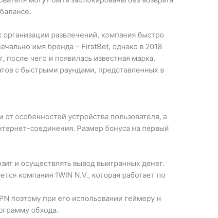
балансе.
к организации развлечений, компания быстро
чально имя бренда – FirstBet, однако в 2018
, после чего и появилась известная марка.
атов с быстрыми раундами, представленных в
 и от особенностей устройства пользователя, а
нтернет-соединения. Размер бонуса на первый
зит и осуществлять вывод выигранных денег.
тся компания 1WIN N.V., которая работает по
PN поэтому при его испольовании геймеру н
ограмму обхода.