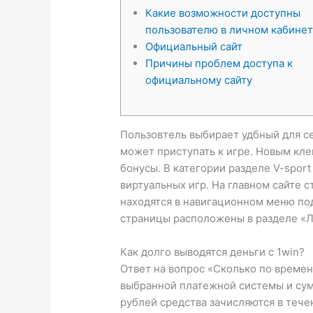
Какие возможности доступны
пользователю в личном кабине
Официальный сайт
Причины проблем доступа к
официальному сайту
Пользовтель выбирает удбный для се
может приступать к игре. Новым кле
бонусы. В категории разделе V-spor
виртуальных игр. На главном сайте с
находятся в навигационном меню по
страницы расположены в разделе «Л
Как долго выводятся деньги с 1win?
Ответ на вопрос «Сколько по времени
выбранной платежной системы и сумм
рублей средства зачисляются в тече