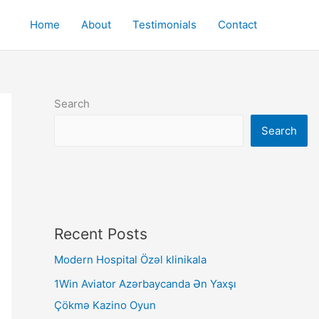
Home
About
Testimonials
Contact
Search
Search
Recent Posts
Modern Hospital Özəl klinikala
1Win Aviator Azərbaycanda Ən Yaxşı
Çökmə Kazino Oyun