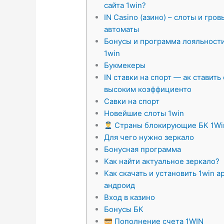
сайта 1win?
IN Casino (азино) – слоты и гров
автоматы
Бонусы и программа лояльност
1win
Букмекеры
IN ставки на спорт — ак ставить 
высоким коэффициенто
Савки на спорт
Новейшие слоты 1win
Страны блокирующие БК 1Wi
Для чего нужно зеркало
Бонусная программа
Как найти актуальное зеркало?
Как скачать и установить 1win a
андроид
Вход в казино
Бонусы БК
Пополнение счета 1WIN