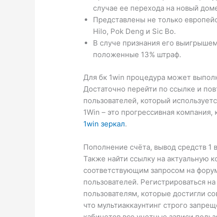
случае ее перехода на новый дом
Представлены не только европейск
Hilo, Pok Deng и Sic Bo.
В случе признания его выигрышем,
положенные 13% штраф.
Для бк 1win процедура может выполн
Достаточно перейти по ссылке и по
пользователей, который используетс
1Win – это прогрессивная компания, 
1win зеркал
.
Пополнение счёта, вывод средств 1 в
Также найти ссылку на актуальную к
соответствующим запросом на форум
пользователей. Регистрироваться н
пользователям, которые достигли со
что мультиаккаунтинг строго запре
кабинетов все учетные записи польз