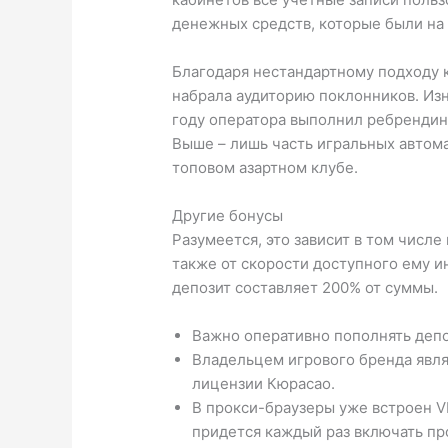
денежных средств, которые были на 
Благодаря нестандартному подходу 
набрала аудиторию поклонников. Изна
году оператора выполнил ребрендинг
Выше – лишь часть игральных автом
топовом азартном клубе.
Другие бонусы
Разумеется, это зависит в том числе
также от скорости доступного ему и
депозит составляет 200% от суммы.
Важно оперативно пополнять депо
Владельцем игрового бренда являе
лицензии Кюрасао.
В прокси-браузеры уже встроен V
придется каждый раз включать пр