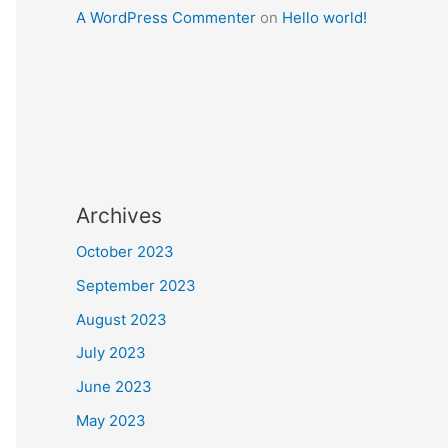
A WordPress Commenter
on
Hello world!
Archives
October 2023
September 2023
August 2023
July 2023
June 2023
May 2023