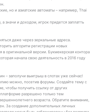
ен.
ие, но и азиатские автоматы – например, Thai
 а значи и доходом, игрок придется заплатть
яться даже через зеркальные адреса.
вторить алгоритм регистрации новых
я в оригинальной версии. Букмекерская контора
которая начала свою деятельность в 2016 году
ин – заполучи выигрыш в слотах уже сейчас!
опию можно, посетив форумы. Создайте тему с
е, чтобы получить ссылку от других
а платформе разрешено только тем
вершеннолетнего возраста. Обратите внимание,
щен. За создание дополнительных личных
ователя могут быть заблокированы без возврата